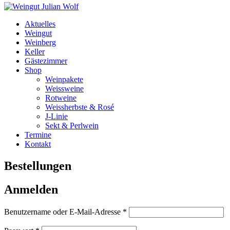
Aktuelles
Weingut
Weinberg
Keller
Gästezimmer
Shop
Weinpakete
Weissweine
Rotweine
Weissherbste & Rosé
J-Linie
Sekt & Perlwein
Termine
Kontakt
Bestellungen
Anmelden
Erforderlich
Benutzername oder E-Mail-Adresse
*
Erforderlich