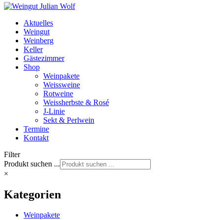
Aktuelles
Weingut
Weinberg
Keller
Gästezimmer
Shop
Weinpakete
Weissweine
Rotweine
Weissherbste & Rosé
J-Linie
Sekt & Perlwein
Termine
Kontakt
Filter
Produkt suchen ...
×
Kategorien
Weinpakete