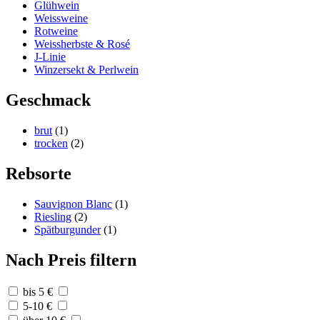
Glühwein
Weissweine
Rotweine
Weissherbste & Rosé
J-Linie
Winzersekt & Perlwein
Geschmack
brut
(1)
trocken
(2)
Rebsorte
Sauvignon Blanc
(1)
Riesling
(2)
Spätburgunder
(1)
Nach Preis filtern
bis 5 €
5-10 €